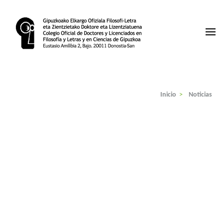
Saltar
al
contenido
(presiona
la
Colegio de Licenciados Gipuzkoa
tecla
Intro)
Inicio
>
Noticias