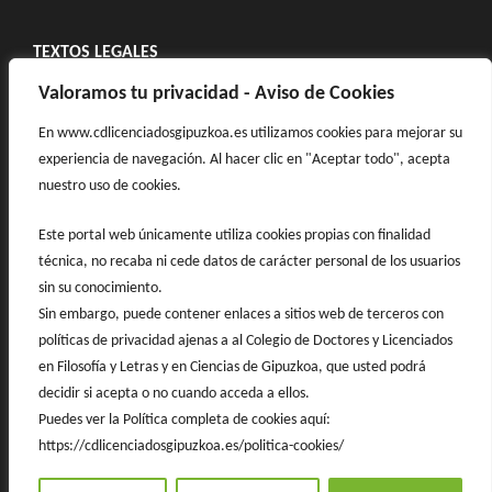
TEXTOS LEGALES
POLÍTICA DE PRIVACIDAD
Valoramos tu privacidad - Aviso de Cookies
POLÍTICA DE COOKIES
En www.cdlicenciadosgipuzkoa.es utilizamos cookies para mejorar su
experiencia de navegación. Al hacer clic en "Aceptar todo", acepta
AVISO LEGAL
nuestro uso de cookies.
Registros de Actividades de Tratamiento (RAT)
Este portal web únicamente utiliza cookies propias con finalidad
técnica, no recaba ni cede datos de carácter personal de los usuarios
COLEGIO OFICIAL DE DOCTORES Y LICENCIADOS EN
sin su conocimiento.
FILOSOFÍA Y LETRAS
Sin embargo, puede contener enlaces a sitios web de terceros con
EUSTASIO AMILIBIA, 2 – BAJO
políticas de privacidad ajenas a al Colegio de Doctores y Licenciados
CP 20011 DONOSTIA (
GIPUZKOA)
en Filosofía y Letras y en Ciencias de Gipuzkoa, que usted podrá
decidir si acepta o no cuando acceda a ellos.
Puedes ver la Política completa de cookies aquí:
https://cdlicenciadosgipuzkoa.es/politica-cookies/
© 2024 Colegio Oficial de Doctores y Licenciados en Filosofía y Letras y en