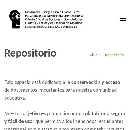
Saltar
al
contenido
(presiona
la
Colegio de Licenciados Gipuzkoa
tecla
Intro)
Repositorio
Inicio
>
Repositorio
Este espacio está dedicado a la
conservación y acceso
de documentos importantes para nuestra comunidad
educativa.
Nuestro objetivo es proporcionar una
plataforma segura
y fácil de usar
que permita a los licenciados, estudiantes
y personal administrativo encontrar y compartir recursos