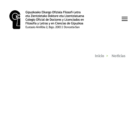
Saltar
al
contenido
(presiona
la
Colegio de Licenciados Gipuzkoa
tecla
Intro)
Inicio
>
Noticias