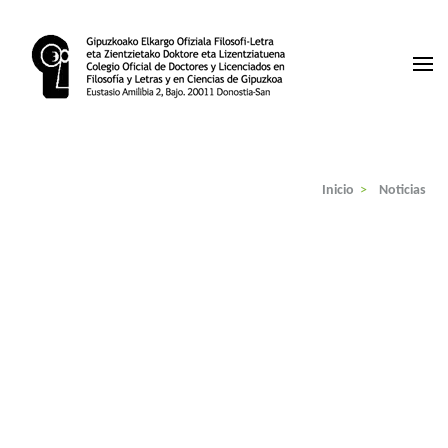
Saltar
al
contenido
(presiona
la
Colegio de Licenciados Gipuzkoa
tecla
Intro)
Inicio
>
Noticias