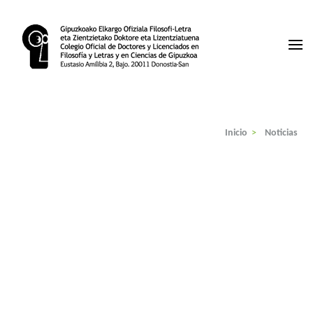
Saltar
al
contenido
(presiona
la
Colegio de Licenciados Gipuzkoa
tecla
Intro)
Inicio
>
Noticias